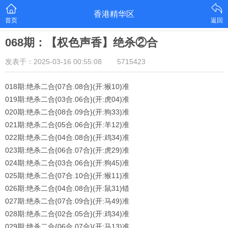
香港精华区
首页
返回
068期：【权色声香】绝杀②合
发表于：2025-03-16 00:55:08
5715423
018期:绝杀二合{07合.08合}(开:猴10)准
019期:绝杀二合{03合.06合}(开:虎04)准
020期:绝杀二合{08合.09合}(开:狗33)准
021期:绝杀二合{05合.06合}(开:羊12)准
022期:绝杀二合{04合.08合}(开:鸡34)准
023期:绝杀二合{06合.07合}(开:虎29)准
024期:绝杀二合{03合.06合}(开:狗45)准
025期:绝杀二合{07合.10合}(开:猴11)准
026期:绝杀二合{04合.08合}(开:鼠31)错
027期:绝杀二合{07合.09合}(开:马49)准
028期:绝杀二合{02合.05合}(开:鸡34)准
029期:绝杀二合{06合.07合}(开:马13)准