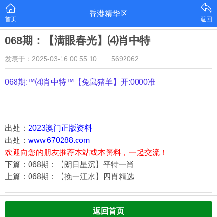
香港精华区
首页
返回
068期：【满眼春光】⑷肖中特
发表于：2025-03-16 00:55:10
5692062
068期:™⑷肖中特™【
兔鼠猪羊
】开:0000准
出处：
2023澳门正版资料
出处：
www.670288.com
欢迎向您的朋友推荐本站或本资料，一起交流！
下篇：068期：【朗日星沉】平特一肖
上篇：068期：【挽一江水】四肖精选
返回首页